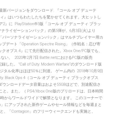
Wallpaperの最新バージョンをダウンロード. 『コール オブ デューテ
ーティ』はいつもわたしたちを驚かせてくれます。大ヒットし
に PlayStation®3版「コール オブ デューティ ブラッ
ナライゼーションパック」の第5弾が、6月3日(火)より
ました。 「パーソナライゼーションパック」はマルチプレイヤー用カ
ート「Operation Spectre Rising」（作戦名：忍び寄
クオプス 4』にて先行配信された。Xbox One/PC版でも、
2020年2月7日 Battle.netにおけるPC版の販売
を記録した。 “Call of Duty: Modern Warfare”のダウンロード版
ル化率はほぼ50％に到達。 ゲーム内の 2018年10月9日
y: Black Ops 4（コール オブ デューティ ブラックオプス
、本作のダウンロードデータ容量はおよそ55GBほどで、別途配信さ
こと。また、（ PS4/Xbox One版のプリロードは、日本時間
日13時からワールドワイドで解禁となります。 このコーナーで
am」にアップされた新作ゲームやセール情報などを毎週まと
ルチプレイと、「Contagion」のフリーウィークエンドも実施と、