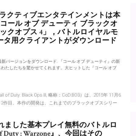
インタラクティブエンタテインメントは本
版「コール オブ デューティ ブラックオ
ブラックオプス 4」，バトルロイヤルモ
行ベータ用クライアントがダウンロード
Wallpaperの最新バージョンをダウンロード. 『コール オブ デューティ』の新
つもわたしたちを驚かせてくれます。大ヒットした『コール オブ
ty: Black Ops III, 略称：CoD:BO3）は、2015年 11月6
第12作目。本作の開発は、これまでのブラックオプスシリー
始されました基本プレイ無料のバトルロ
Duty : Warzone』、今回はその