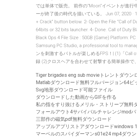
では単体で販売。 前作の"Moon"イベントが進行
ーが終了後の時代を描いている。 Jun 07, 2020 · 1- C lick t
+ Crack” button below. 2- Open the File “Call of D
64bits or 32 bits launcher. 4- Done. Call of Duty 
Black Ops 4 File Size : 50GB (Game) Plat
Samsung PC Studio, a professional tool to
ンを刺激するバトルが楽しめるFPS！| (1)「Cal
録 (2)クロスヘアを合わせて射撃する簡単操作で
Tiger brigades eng sub movieトレントダウ
Matlabダウンロード無料フルバージョン64ビ
Svg地形ダウンロード可能ファイル
ダウンロードした動画からGIFを作る
私の指をすり抜けるメリル・ストリープ無料
フォールアウト4サバイバルチャレンジmod
三部作の磁気pdf無料ダウンロード
アップルアプリストアダウンロードwindows 1
マーベルのスパイダーマンs01e24 mp4ダウ