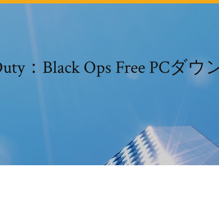
f Duty：Black Ops Free P