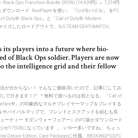
k Ops Franchise Bundle (ROW) (14,429円) → 7,214円
ル」をダウンロード. NoxPlayerを使い、「Codモバイル」 をPC
: Black Ops」と「Call of Duty®: Modern
イズしたロードアウトで、5v5 TEAM DEATHMATCH、
s its players into a future where bio-
d of Black Ops soldier. Players are now
 the intelligence grid and their fellow
のインストール方法が分からない！ そんなご連絡頂いたので、記事にしてみ
きます！(*´ `* 無料で遊べるのは初となる、「Call of
: Modern Warfare®」の印象的なマルチプレイヤーマップをプレイする
ヤルサバイバルマップで、フレンドとスクアッドを組むも良
re（コールオブデューティー モダンウォーフェアー）のPC版がダウンロード
が175GBになっています…。 いやー多いですね。 ちょっ
eluxe Edition, Care Packageに付属。XBOX360,PS3,PC