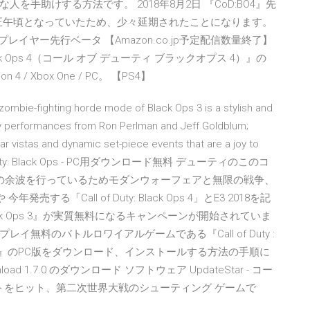
手助けする方法です。 2018年8月2日 『CoD:BO4』先
の正午頃となっていたため、少々延期されたことになります。
プレイヤー先行ベータ 【Amazon.co.jp予定配信数量終了】
Black Ops 4（コール オブ デューティ ブラックオプス 4）』の
4 / Xbox One / PC。 【PS4】
 zombie-fighting horde mode of Black Ops 3 is a stylish and
by performances from Ron Perlman and Jeff Goldblum;
lar vistas and dynamic set-piece events that are a joy to
uty: Black Ops - PC用ダウンロード無料 デューティのこのコ
 の余波を行っているためモダンウォーフェアと無限の戦争、
「Call of Duty: Black Ops 4」とE3 2018を記
: Black Ops 3』が実質無料になるキャンペーンが開始されていま
レイ無料のバトルロワイアルゲームである『Call of Duty :
 Warzone』のPC版をダウンロード、インストールする方法の手順に
load 1.7.0 のダウンロード ソフトウェア UpdateStar - コー
トをヒット、第二次世界大戦のシューティング ゲームで