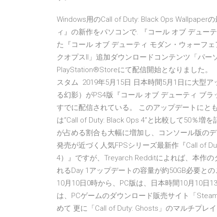
Windows用のCall of Duty: Black Ops 
ィ』の新作をパソコンで. 『コール オブ デュ
た『コール オブ デューティ モダン・ウォーフェア2』
クオプスII」追加ダウンロードコンテンツ「パーソ
PlayStation®Storeにて配信開始となり
スタム 2019年5月15日 日本時間5月1日に大型アップデ
る幻影）がPS4版『コール オブ デューティ ブラッ
すでに配信されている。 このアップデートにともない、 
は“Call of Duty: Black Ops 4”と比較して50％増
が占める割合も大幅に増加し、コンソール版のデジタ
発売が近づく人気FPSシリーズ最新作『Call of Dut
4）』ですが、Treyarch Redditによれば
れるDay 1アップデートの容量が約50GB必要との
10月10日0時から、PC版は、日本時間10月10
は、PCゲームのダウンロード販売サイト「Ste
めて 更に「Call of Duty: Ghosts」のマ