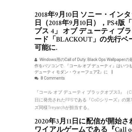
2018年9月10日 ソニー・
日（2018年9月10日），PS4
プス 4」 オブ デューティ 
ード「BLACKOUT」の先
可能に.
Windows用のCall of Duty: Black Ops 
作をパソコンで. 『コール オブ デューティ』はい
デューティ モダン・ウォーフェア2』に
8 Comments
『コール オブ デューティ ブラックオプス3』（Call of Du
日に発売されたFPSである『CoDシリーズ』の
ズ同様Treyarchが担当する。
2020年3月11日に配信が開
ワイアルゲームである『Call of 