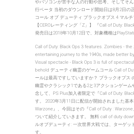
やパソコンが苦手な人の行動や思考、そしてそんな人を
行ベータ 当初のダウンロード開始日は8月2日
コール オブ デューティ ブラックオプス 4 マルチ
【CEROレーティング「Z」】 『Call of Duty: 
発売日は2018年10月12日で、対象機種はPlayStation 
Call of Duty: Black Ops 3 features. Zombies - the
entertaining journey to the 1940s, made better 
Visual spectacle - Black Ops 3 is full of spectacu
behold デューティ幽霊のゲームコール Call of D
ールは最高ですしていますか？ ブラックオプス
幽霊やクラシック1である2と3アクションゲームや 今年発売する
念して、PS Plus加入者限定で『Call of Duty
す。 2020年3月11日に配信が開始されました基本プ
Warzone』、今回はその『Call of Duty :
ついて紹介していきます。 無料 call of duty down
ルオブデューティ: 一次世界大戦では、ターゲッ
す。