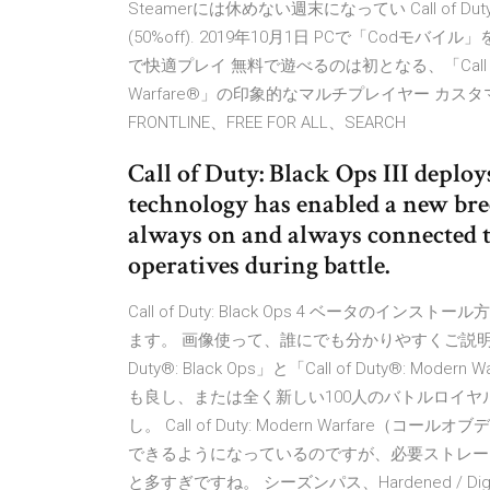
Steamerには休めない週末になってい Call of Duty: Blac
(50%off). 2019年10月1日 PCで「Codモバイ
で快適プレイ 無料で遊べるのは初となる、「Call of Duty®
Warfare®」の印象的なマルチプレイヤー カスタマ
FRONTLINE、FREE FOR ALL、SEARCH
Call of Duty: Black Ops III deploy
technology has enabled a new bree
always on and always connected to
operatives during battle.
Call of Duty: Black Ops 4 ベータ
ます。 画像使って、誰にでも分かりやすくご説明して行
Duty®: Black Ops」と「Call of Duty®
も良し、または全く新しい100人のバトルロイ
し。 Call of Duty: Modern Warfa
できるようになっているのですが、必要ストレージ
と多すぎですね。 シーズンパス、Hardened / Digital D