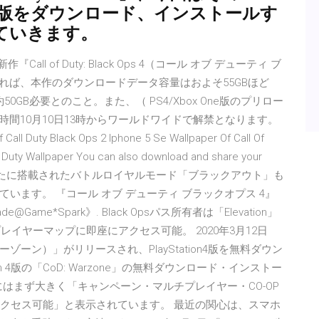
zone』のPC版をダウンロード、インストールす
ていきます。
all of Duty: Black Ops 4（コール オブ デューティ ブ
itによれば、本作のダウンロードデータ容量はおよそ55GBほど
0GB必要とのこと。また、（ PS4/Xbox One版のプリロー
本時間10月10日13時からワールドワイドで解禁となります。
 Call Duty Black Ops 2 Iphone 5 Se Wallpaper Of Call Of
of Duty Wallpaper You can also download and share your
月17日 同作に新たに搭載されたバトルロイヤルモード「ブラックアウト」も
います。 『コール オブ デューティ ブラックオプス 4』
e@Game*Spark》. Black Opsパス所有者は「Elevation」
プレイヤーマップに即座にアクセス可能。 2020年3月12日
（ウォーゾーン）」がリリースされ、PlayStation4版を無料ダウン
n 4版の「CoD: Warzone」の無料ダウンロード・インストー
そこにはまず大きく「キャンペーン・マルチプレイヤー・CO-OP
もアクセス可能」と表示されています。 最近の関心は、スマホ