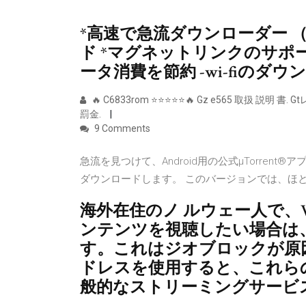
*高速で急流ダウンローダー 
ド *マグネットリンクのサポート 
ータ消費を節約 -wi-fiの
🔥 C6833rom ⭐⭐⭐⭐⭐🔥 Gz e565 取扱 説明
罰金.
9 Comments
急流を見つけて、Android用の公式μTorrent
ダウンロードします。 このバージョンでは、ほ
海外在住のノ ルウェー人で、Viafr
ンテンツを視聴したい場合は
す。これはジオブロックが原
ドレスを使用すると、これらの制
般的なストリーミングサービ