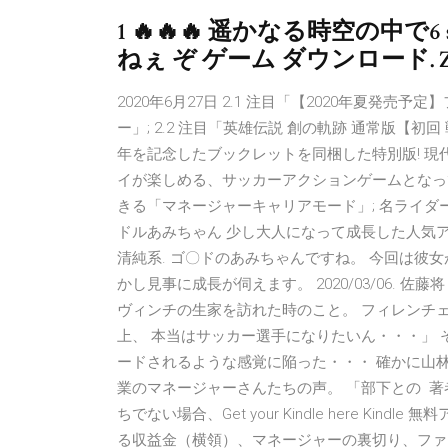
1 🔥🔥🔥 遥かなる時空の中で6
ねぇ ぞ ゲーム ダウンロード. Ze
2020年6月27日 2.1 注目「【2020年夏発
ー」; 2.2 注目「英雄伝説 創の軌跡 通常版【初回
年を記念したブックレットを同梱した特別版! 
イが楽しめる、サッカーアクションゲームとなっ
きる「マネージャーキャリアモード」; 名ライダ
ドルあみちゃん 少し大人になって成長した人気アイドル！
清純系. ゴ〇ドのあみちゃんですね。 今回は彼
かし見事に成長が伺えます。 2020/03/06. 佐
ヴィンチの生家を訪れた時のこと。 フィレンチ
上、 本当はサッカー選手になりたいん・・・」
ードされるような感覚に陥った・・・ 確かに山林
業のマネージャーさんたちの声。 「部下との 著者をフ
ちでない場合、Get your Kindle here K
る収益金（横領）、マネージャーの裏切り、ファ