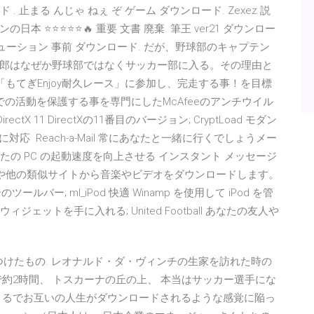
ード . 止まる んじゃ ねぇ ぞ ゲーム ダウンロード. Zexez 説
ンの日本 ⭐⭐⭐⭐⭐🔥 重要 文書 廃棄. 筆王 ver21 ダウンロー
2 レボリューション 事前 ダウンロード. だが、野球部のキャプテン
郎はなぜか野球部ではなくサッカー部に入る。その理由と
る「もてぎEnjoy耐久レース」に参加し、完走する事！を目標
ラインでの活動を保護する事を専門にしたMcAfeeのアンチウイル
rectX 11 DirectXの11番目のバージョン; CryptLoad モダン
に対応 Reach-a-Mail 常にあなたと一緒に行くでしょうメー
であなたの PC の起動速度を向上させる インスタント メッセージ
YouTube や他の類似サイトから音楽やビデオをダウンロードします。
ザーのツールバー; ml_iPod 快適 Winamp を使用して iPod を管
ista のウィジェットを手に入れる; United Football あなたの友人や
世界で見つけたもの. レオナルド・ダ・ヴィンチの生家を訪れた時の
約2時間、 トスカーナの丘の上、 本当はサッカー選手にな
まるでお互いの人生がダウンロードされるような感覚に陥っ