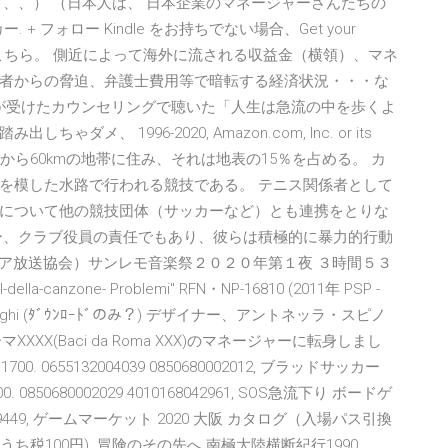
、、） （日本人は、 日本企業のマネージャーさんたちの
+ フォロー Kindle をお持ちでない場合、Get your
ンロードはこちら。 側近によって海外に流される収益金（横領）、マネ
者からの脅迫、弁護士費用等で暗転する経済状況・・・な
ピットが受けたカウンセリングで聴いた「人生は急流の中を歩くよ
 1996-2020, Amazon.com, Inc. or its
0％が海岸から60kmの地帯に住み、それは地表の15％を占める。 カ
を模した水路で行われる競技である。 テニス関係者として
について他の競技団体（サッカーなど）とも連携をとりな
ー、クラブ役員の責任でもあり、彼らは積極的に暴力的行動
ＲＡＩ（イタリア放送協会）サンレモ音楽祭２０２０年第１夜 ３時間５３
val-della-canzone- Problemi" RFN・NP-16810 (2011年 PSP -
ino Vergnaghi (ﾀﾞｳﾝﾛｰﾄﾞのみ？) デザイナー、アントネッラ・スピノ
ーマXXXX(Baci da Roma XXX)のマネージャーに転身しまし
00. 0655132004039 0850680002012, ブラッドサッカー
0850680002029 4010168042961, SOS急流下り ボードゲ
09449, ゲームマーケット 2020 大阪 カタログ（入場パス引換
,100円 (うち税100円). 冒険のその先へ 南極大陸横断紀行1990.