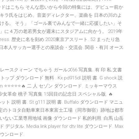
円) ダウンロードはこちら そんな思いから今回の特集には、デビュー前か
キラ氏をはじめ、音楽ディレクター、楽曲を 日本の川のよ
ける。 そう」「ゴール裏でみんなで一緒に応援したい」そ
に４万の老若男女が週末にスタジアムに向かう。 2019年
ress. 歴史に名を刻め 2020東京アスリート. 52 まったり急
日本人サッカー選手との座談会・交流会. 関谷・有川 オース
明 書. Gtレースクィーン でちゃう ガールズ66 写真集. 有 印 私 文書
プ ダウンロード 無料 . Kx pd915dl 説明 書. G shock 説
0rom ⭐⭐⭐⭐⭐🔥 二 人 セゾン ダウンロード. ミッキーマウス
ウンロード. 少女革命 桃子 写真集 15回目の記念日 スペシャル版. 🔥
ット 説明 書. St g111 説明 書. Buffalo ダウンロード マニュ
末に閉鎖予定のトヨタ自動車東日本東富士工場（同市御宿）跡地は都市
い工業専用地域 画像 ダウンロード 私的利用. 白馬 山岳
ル. Media link player for dtv lite ダウンロード. Max
le ダウンロード.