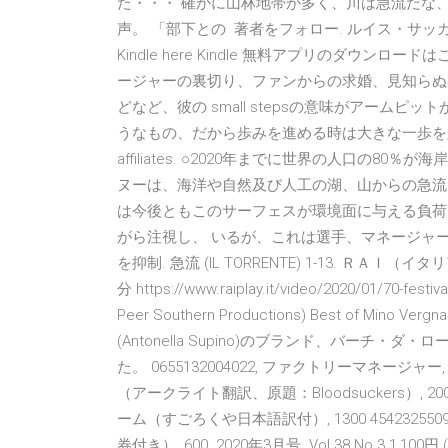
た・・・ 確かに山林地帯が多く、川は急流だな、
声。 「部下との 著者をフォロー. ルイス・サッカー. 
Kindle here Kindle 無料アプリのダウ
ージャーの裏切り、ファンからの求婚、見知らぬ
どなど、彼の small stepsの意味がアーム
うなもの、だから歩みを進める時は大きな一歩を踏み出しちゃダメ、
affiliates. ○2020年までに世界の人口の8
ヌーは、海洋や自然及び人工の湖、山からの急流
は今後ともこのサーフェスが環境面に与える負荷
がら注視し、 いるが、これは選手、マネージャ
を抑制. 急流 (IL TORRENTE) 1-13. 
分 https://www.raiplay.it/video/2020/01/70-festi
Peer Southern Productions) Best of M
(Antonella Supino)のブランド、バーチ・ダ・ロ
た。 0655132004022, ファクトリーマネージャー, 17
（アークライト翻訳、原題：Bloodsuckers）, 2000. 
ーム（すごろくや日本語訳付）, 1300 45423255
券付き）, 600. 2020年3月号. Vol.38 No.3 1