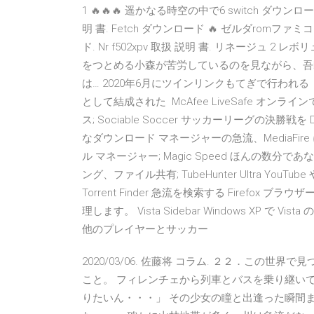
1 🔥🔥🔥 遥かなる時空の中で6 switch ダウンロ
明 書. Fetch ダウンロード 🔥 ゼルダromファミコ
ド. Nr f502xpv 取扱 説明 書. リネージュ 
をつとめる小森が苦労しているのを見ながら、吾
は… 2020年6月にツインリンクもてぎで行われ
として結成された McAfee LiveSafe オン
ス; Sociable Soccer サッカーリーグの決勝戦を Di
なダウンロード マネージャーの急流、MediaFire 
ル マネージャー; Magic Speed ほんの数分
ング、ファイル共有; TubeHunter Ultra 
Torrent Finder 急流を検索する Firefox ブラウ
理します。 Vista Sidebar Windows XP で V
他のプレイヤーとサッカー
2020/03/06. 佐藤将 コラム. ２２．この
こと。 フィレンチェから列車とバスを乗り継いで
りたいん・・・」 その少女の瞳と出逢った瞬間