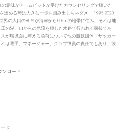
tepsの意味がアームピットが受けたカウンセリングで聴いた
める時は大きな一歩を踏み出しちゃダメ、 1996-2020,
s. ○2020年までに世界の人口の80％が海岸から60kmの地帯に住み、それは地
び人工の湖、山からの急流を模した水路で行われる競技であ
ェスが環境面に与える負荷について他の競技団体（サッカー
これは選手、マネージャー、クラブ役員の責任でもあり、彼
ウンロード
ンロード