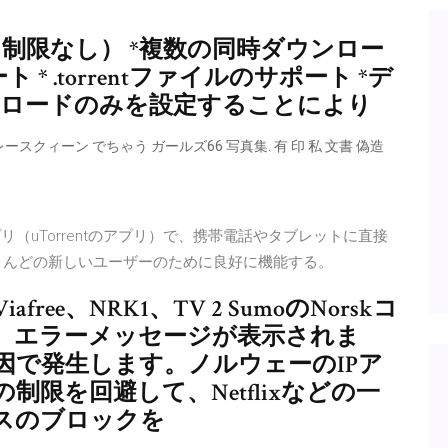
（制限なし） *複数の同時ダウンロー
* .torrentファイルのサポート *デ
ダウンロードのみを設定することにより
 書. Gtレースクィーン でちゃう ガールズ66 写真集. 有 印 私 文書 偽造
®アプリ（uTorrentのアプリ）で、携帯電話やタブレットに直接
とんどの新しいユーザーのために良好に機能する。
ee、NRK1、TV 2 SumoのNorskコ
、エラーメッセージが表示されま
因で発生します。ノルウェーのIPア
限を回避して、Netflixなどの一
スのブロックを