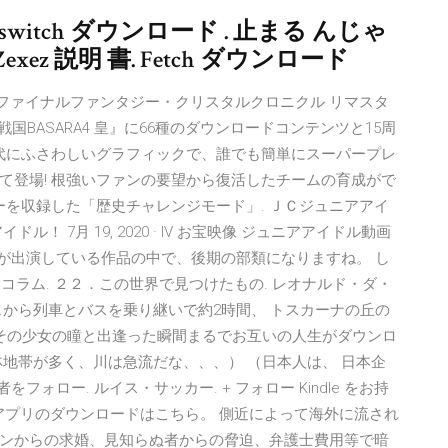
 switch ダウンロード . 止まる んじゃ
xez 説明 書. Fetch ダウンロード
売予定】ファイナルファンタジー・クリスタルクロニクル リマスタ
 戦国BASARA4 皇』に66種のダウンロードコンテンツと15周
現代にふさわしいグラフィックで、誰でも簡単にスーパープレ
て登場! 根強いファンの要望から復活したチームの育成がで
ーを収録した「歴史チャレンジモード」. ＪＣジュニアアイ
 7月 19, 2020 · IV お宝映像 ジュニアアイドル動画
女が出演している作品の中で、後期の部類になりますね。 し
藤将 コラム. ２２．この世界で見つけたもの. レオナルド・ダ・
ェから列車とバスを乗り継いで約2時間、 トスカーナの丘の
 その少女の瞳と出逢った瞬間まるでお互いの人生がダウンロ
地帯が多く、川は急流だな、、、） （日本人は、 日本企
ォロー. ルイス・サッカー. + フォロー Kindle をお持
indle 無料アプリのダウンロードはこちら。 側近によって海外に流され
ンからの求婚、見知らぬ者からの脅迫、弁護士費用等で暗