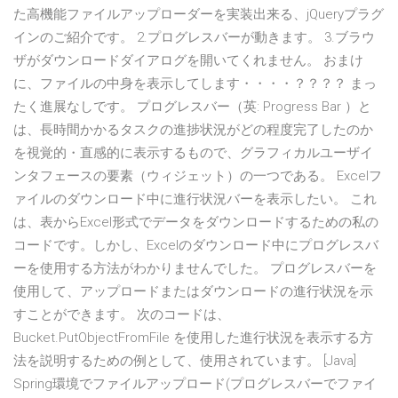
た高機能ファイルアップローダーを実装出来る、jQueryプラグ
インのご紹介です。 2.プログレスバーが動きます。 3.ブラウ
ザがダウンロードダイアログを開いてくれません。 おまけ
に、ファイルの中身を表示してします・・・・？？？？ まっ
たく進展なしです。 プログレスバー（英: Progress Bar ）と
は、長時間かかるタスクの進捗状況がどの程度完了したのか
を視覚的・直感的に表示するもので、グラフィカルユーザイ
ンタフェースの要素（ウィジェット）の一つである。 Excelフ
ァイルのダウンロード中に進行状況バーを表示したい。 これ
は、表からExcel形式でデータをダウンロードするための私の
コードです。しかし、Excelのダウンロード中にプログレスバ
ーを使用する方法がわかりませんでした。 プログレスバーを
使用して、アップロードまたはダウンロードの進行状況を示
すことができます。 次のコードは、
Bucket.PutObjectFromFile を使用した進行状況を表示する方
法を説明するための例として、使用されています。 [Java]
Spring環境でファイルアップロード(プログレスバーでファイ