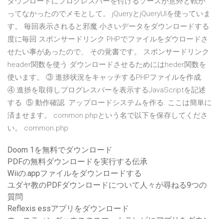
ダウンロードにプログレスバーを付けるソースが意外と転が
ってなかったのでメモとして。 jQueryとjQueryUIを使っていま
す。 毎回表示されると邪魔 小さいデータをダウンロードする
度に毎回 スポンサードリンク PHPでファイルをダウロードさ
せたい事があったので、 その覚書です。 スポンサードリンク
header関数を使う ダウンロードさせるためにはheder関数を
使います。 ③ 進捗状況をキャッチするPHPファイルを作成.
④ 進捗を取得しプログレスバーを表示するJavaScriptを記述
する. ⑤ 動作確認. アップロードシステムを作る. ここは簡単に
済ませます。 common.phpという名で以下を保存してくださ
い。 common.php
Doom 1を無料でダウンロード
PDFの無料ダウンロードを実行する伝承
Wiiの.appファイルをダウンロードする
ユダヤ教のPDFダウンロードについて人々が尋ねる9つの
質問
Reflexis essアプリをダウンロード