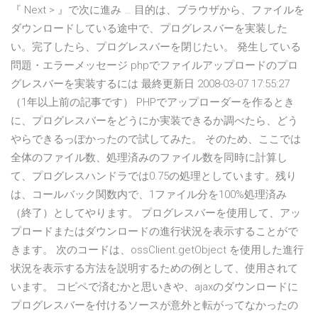
『 Next > 』で次に進み … 目的は、ブラウザから、ファイルを
ダウンロードしている途中で、プログレスバーを実装した
い。完了したら、プログレスバーを閉じたい。 発生している
問題・エラーメッセージ phpでファイルアップロードのプロ
グレスバーを実装するには 最終更新日 2008-03-07 17:55:27
（1年以上前の記事です） PHPでアップローダーを作るとき
に、プログレスバーをどうにか実装できるか調べたら、どう
やらできるっぽかったので試してみた。 そのため、ここでは
全体のファイル数、処理済みのファイル数を同時に計算し
て、プログレスハンドラでは0.75の処理としています。残り
は、コールバック関数内で、1ファイル分を100%処理済み
（終了）としてやります。 プログレスバーを使用して、アッ
プロードまたはダウンロードの進行状況を表示することがで
きます。 次のコードは、ossClient.getObject を使用した進行
状況を表示する方法を説明するための例として、使用されて
います。 コピペで済むかと思いきや、ajaxのダウンロードに
プログレスバーを付けるソースが意外と転がってなかったの