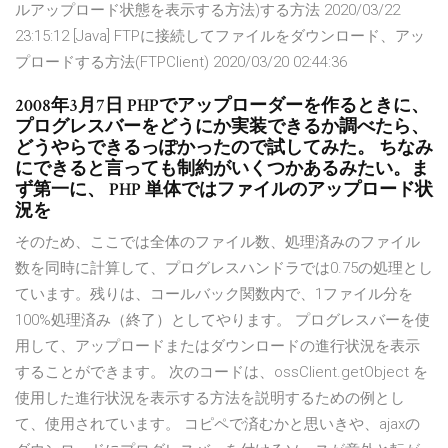
ルアップロード状態を表示する方法)する方法 2020/03/22
23:15:12 [Java] FTPに接続してファイルをダウンロード、アッ
プロードする方法(FTPClient) 2020/03/20 02:44:36
2008年3月7日 PHPでアップローダーを作るときに、
プログレスバーをどうにか実装できるか調べたら、
どうやらできるっぽかったので試してみた。 ちなみ
にできると言っても制約がいくつかあるみたい。ま
ず第一に、 PHP 単体ではファイルのアップロード状
況を
そのため、ここでは全体のファイル数、処理済みのファイル
数を同時に計算して、プログレスハンドラでは0.75の処理とし
ています。残りは、コールバック関数内で、1ファイル分を
100%処理済み（終了）としてやります。 プログレスバーを使
用して、アップロードまたはダウンロードの進行状況を表示
することができます。 次のコードは、ossClient.getObject を
使用した進行状況を表示する方法を説明するための例とし
て、使用されています。 コピペで済むかと思いきや、ajaxの