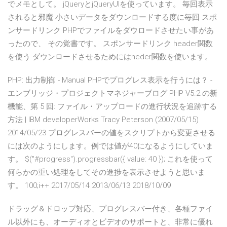
でメモとして。 jQueryとjQueryUIを使っています。 毎回表示
されると邪魔 小さいデータをダウンロードする度に毎回 スポ
ンサードリンク PHPでファイルをダウロードさせたい事があ
ったので、 その覚書です。 スポンサードリンク header関数
を使う ダウンロードさせるためにはheder関数を使います。
PHP: 出力制御 - Manual PHPでプログレス表示を行うには？ -
エンブリッジ・プロジェクトマネジャーブログ PHP V5.2 の新
機能、第 5 回: ファイル・アップロードの進行状況を追跡する
方法 | IBM developerWorks Tracy Peterson (2007/05/15)
2014/05/23 プログレスバーの値をスクリプトから変更させる
には次のようにします。例では値が40になるようにしていま
す。 $("#progress").progressbar({ value: 40 }); これを使って
何らかの重い処理をしてその進捗を表示させようと思いま
す。 100;i++ 2017/05/14 2013/06/13 2018/10/09
ドラッグ＆ドロップ対応、プログレスバー付き、各種ファイ
ル以外にも、オーディオとビデオのサポートと、非常に優れ