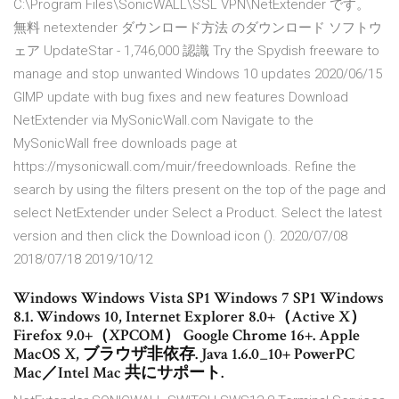
C:\Program Files\SonicWALL\SSL VPN\NetExtender です。
無料 netextender ダウンロード方法 のダウンロード ソフトウ
ェア UpdateStar - 1,746,000 認識 Try the Spydish freeware to
manage and stop unwanted Windows 10 updates 2020/06/15
GIMP update with bug fixes and new features Download
NetExtender via MySonicWall.com Navigate to the
MySonicWall free downloads page at
https://mysonicwall.com/muir/freedownloads. Refine the
search by using the filters present on the top of the page and
select NetExtender under Select a Product. Select the latest
version and then click the Download icon (). 2020/07/08
2018/07/18 2019/10/12
Windows Windows Vista SP1 Windows 7 SP1 Windows
8.1. Windows 10, Internet Explorer 8.0+（Active X）
Firefox 9.0+（XPCOM） Google Chrome 16+. Apple
MacOS X, ブラウザ非依存. Java 1.6.0_10+ PowerPC
Mac／Intel Mac 共にサポート.