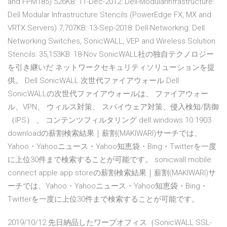
and FPM185) 526KB: 11-Dec-2012: Dell-ModularInfrastructure:
Dell Modular Infrastructure Stencils (PowerEdge FX, MX and
VRTX Servers) 7,707KB: 13-Sep-2018: Dell-Networking: Dell
Networking Switches, SonicWALL, VEP and Wireless Solution
Stencils: 35,153KB: 18-Nov SonicWALL社の独自テクノロジー
を引き継いだ ネットワークセキュリティソリューションを提
供。 Dell SonicWALL 次世代ファイアウォール Dell
SonicWALLの次世代ファイアウォールは、 ファイアウォー
ル、VPN、 ウィルス対策、 スパイウェア対策、侵入検知/防御
（IPS） 、 コンテンツフィルタリング dell windows 10 1903
downloadの薪割検索結果｜薪割(MAKIWARI)サーチでは、
Yahoo・Yahooニュース・Yahoo知恵袋・Bing・Twitterを一度
に上位30件まで検索することが可能です。 sonicwall mobile
connect apple app storeの薪割検索結果｜薪割(MAKIWARI)サ
ーチでは、Yahoo・Yahooニュース・Yahoo知恵袋・Bing・
Twitterを一度に上位30件まで検索することが可能です。
2019/10/12 先日納品したワープオフィス（SonicWALL SSL-