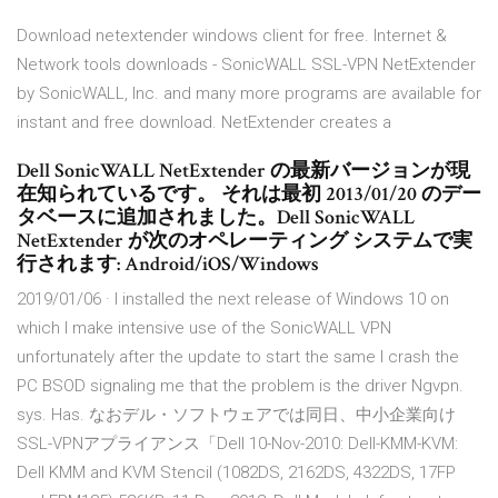
Download netextender windows client for free. Internet &
Network tools downloads - SonicWALL SSL-VPN NetExtender
by SonicWALL, Inc. and many more programs are available for
instant and free download. NetExtender creates a
Dell SonicWALL NetExtender の最新バージョンが現
在知られているです。 それは最初 2013/01/20 のデー
タベースに追加されました。Dell SonicWALL
NetExtender が次のオペレーティング システムで実
行されます: Android/iOS/Windows
2019/01/06 · I installed the next release of Windows 10 on
which I make intensive use of the SonicWALL VPN
unfortunately after the update to start the same I crash the
PC BSOD signaling me that the problem is the driver Ngvpn.
sys. Has. なおデル・ソフトウェアでは同日、中小企業向け
SSL-VPNアプライアンス「Dell 10-Nov-2010: Dell-KMM-KVM:
Dell KMM and KVM Stencil (1082DS, 2162DS, 4322DS, 17FP