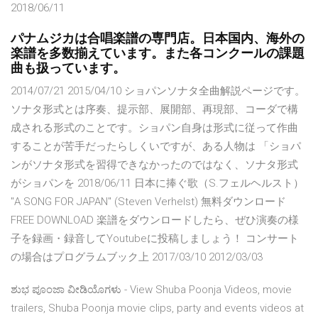
2018/06/11
パナムジカは合唱楽譜の専門店。日本国内、海外の
楽譜を多数揃えています。また各コンクールの課題
曲も扱っています。
2014/07/21 2015/04/10 ショパンソナタ全曲解説ページです。
ソナタ形式とは序奏、提示部、展開部、再現部、コーダで構
成される形式のことです。ショパン自身は形式に従って作曲
することが苦手だったらしくいですが、ある人物は 「ショパ
ンがソナタ形式を習得できなかったのではなく、ソナタ形式
がショパンを 2018/06/11 日本に捧ぐ歌（S.フェルヘルスト）
"A SONG FOR JAPAN" (Steven Verhelst) 無料ダウンロード
FREE DOWNLOAD 楽譜をダウンロードしたら、ぜひ演奏の様
子を録画・録音してYoutubeに投稿しましょう！ コンサート
の場合はプログラムブック上 2017/03/10 2012/03/03
ಶುಭ ಪೂಂಜಾ ವೀಡಿಯೊಗಳು - View Shuba Poonja Videos, movie
trailers, Shuba Poonja movie clips, party and events videos at