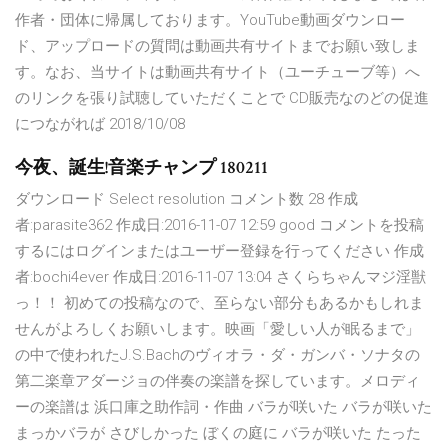
作者・団体に帰属しております。YouTube動画ダウンロー
ド、アップロードの質問は動画共有サイトまでお願い致しま
す。なお、当サイトは動画共有サイト（ユーチューブ等）へ
のリンクを張り試聴していただくことで CD販売なのどの促進
につながれば 2018/10/08
今夜、誕生!音楽チャンプ 180211
ダウンロード Select resolution コメント数 28 作成
者:parasite362 作成日:2016-11-07 12:59 good コメントを投稿
するにはログインまたはユーザー登録を行ってください 作成
者:bochi4ever 作成日:2016-11-07 13:04 さくらちゃんマジ淫獣
っ！！ 初めての投稿なので、至らない部分もあるかもしれま
せんがよろしくお願いします。映画「愛しい人が眠るまで」
の中で使われたJ.S.Bachのヴィオラ・ダ・ガンバ・ソナタの
第二楽章アダージョの伴奏の楽譜を探しています。メロディ
ーの楽譜は 浜口庫之助作詞・作曲 バラが咲いた バラが咲いた
まっかバラが さびしかった ぼくの庭に バラが咲いた たった