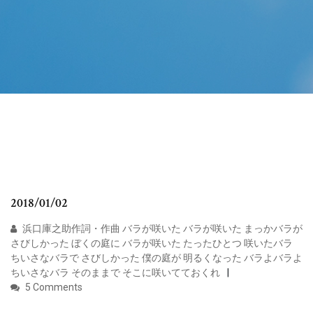
2018/01/02
浜口庫之助作詞・作曲 バラが咲いた バラが咲いた まっかバラが
さびしかった ぼくの庭に バラが咲いた たったひとつ 咲いたバラ
ちいさなバラで さびしかった 僕の庭が 明るくなった バラよバラよ
ちいさなバラ そのままで そこに咲いてておくれ
5 Comments