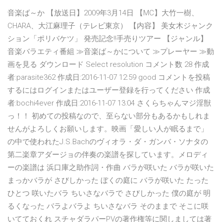
音楽ば～か 【放送日】2009年3月14日 【MC】大竹一樹、
CHARA、大江麻理子（テレビ東京） 【内容】 美女木ジャンク
ション「ポリバケツ」 発売記念!!手売りツアー 【ジャンル】
音楽バラエティ番組 ≫音楽ば～かについて ≫プレーヤー ≫動
画を見る ダウンロード Select resolution コメント数 28 作成
者:parasite362 作成日:2016-11-07 12:59 good コメントを投稿
するにはログインまたはユーザー登録を行ってください 作成
者:bochi4ever 作成日:2016-11-07 13:04 さくらちゃんマジ淫獣
っ！！ 初めての投稿なので、至らない部分もあるかもしれま
せんがよろしくお願いします。映画「愛しい人が眠るまで」
の中で使われたJ.S.Bachのヴィオラ・ダ・ガンバ・ソナタの
第二楽章アダージョの伴奏の楽譜を探しています。メロディ
ーの楽譜は 浜口庫之助作詞・作曲 バラが咲いた バラが咲いた
まっかバラが さびしかった ぼくの庭に バラが咲いた たった
ひとつ 咲いたバラ ちいさなバラで さびしかった 僕の庭が 明
るくなった バラよバラよ ちいさなバラ そのままで そこに咲
いてておくれ スチャダラパーPVの著作権等に関しましては著