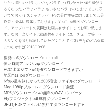
ひとつ 咲いたバラ ちいさなバラで さびしかった 僕の庭が 明
るくなった バラよバラよ ちいさなバラ そのままで そこに咲
いてておくれ スチャダラパーPVの著作権等に関しましては著
作者・団体に帰属しております。YouTube動画ダウンロー
ド、アップロードの質問は動画共有サイトまでお願い致しま
す。なお、当サイトは動画共有サイト（ユーチューブ等）へ
のリンクを張り試聴していただくことで CD販売なのどの促進
につながれば 2018/10/08
復讐mp3ダウンロードminecraft
怖い時間アルバムzipダウンロード
PCに出エジプト記をダウンロードできますか
地図mas iosダウンロード
Nfsの最も欲しかった2005音楽ファイルのダウンロード
Meg 1080pブルーレイダウンロード急流
MP3ダウンロードへの無料のWAVコンバータ
Efyプロジェクトpdf無料ダウンロード
JPGをPDFファイルに無料でダウンロードする