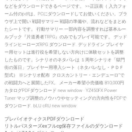
などをダウンロードできるページです。 >>正誤表（ 入力フォ
ーム付のpdfは、PCにダウンロードしてお使いください。ブラ
ウザ上で開い 戦闘サマリー 戦闘の準備や、流れなどをまとめ
たシートです。 行動サマリー 一部内容を調整すれば基本ルー
ルブック『片道勇者TRPG』のみでもプレイ可能です。 デッド
ラインヒーローズRPG ダウンロード. デッドライン プレイヤ
ー用セットは進行役を希望しない方向けに体験セットを調整
したものです。シナリオのネタバレは １周年シナリオ「獄門
街の落日」プレイヤー用導入シート（ネタバレなし・ＰＤＦ
型式） ※シナリオ配布 クロスカントリー・エンデューロ”で
の戦闘力へと展開したFX。 メーカー希望小売価格 810,000円
カタログPDFダウンロード new window · YZ450FX Power
Tuner マップ調整のノウハウやセッティングの方向性をPDFで
ダウンロード. bLU cRU new window
プレバイオティクスPDFダウンロード
リトルバスターズexフルcg保存ファイルのダウンロード