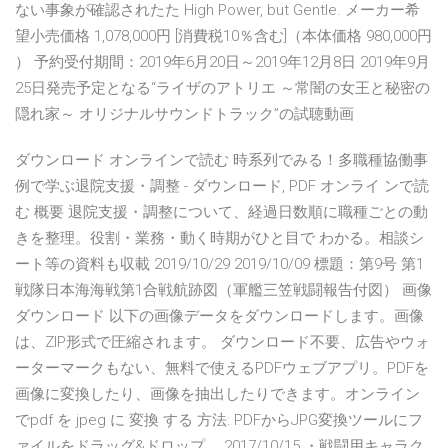
ない事象が確認されたた High Power, but Gentle. メーカー希
望小売価格 1,078,000円 [消費税10％含む]（本体価格 980,000円
） 予約受付期間：2019年6月20日～2019年12月8日 2019年9月
25日発売予定となる“ライザのアトリエ ～常闇の女王と秘密の
隠れ家～ オリジナルサウンドトラック”の試聴動画
ダウンロード オンラインで読む 時系列でみる！多職種協働事
例で学ぶ退院支援・調整 - ダウンロード, PDF オンライ ンで読
む 概要 退院支援・調整について、経過日数順に職種ごとの動
きを整理。役割・業務・動く時期がひと目で わかる。相談シ
ート等の資料も収載 2019/10/29 2019/10/09 標題：第9号 第1
戦隊日本海海戦第1合戦航跡図（軍艦三笠戦闘報告付図） 画像
ダウンロード 以下の画像データをダウンロードします。画像
は、ZIP形式で圧縮されます。 ダウンロード不要、広告やウォ
ーターマークもない、無料で使えるPDFウェブアプリ。PDFを
画像に変換したり、画像を抽出したりできます。オンライン
でpdf を jpeg に 変換 する 方法: PDFからJPG変換ツールにフ
ァイルをドラッグ&ドロップ。 2017/10/15 ・戦闘用キャラク