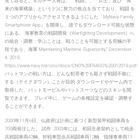
見てみると、ギルデー大将は、「戦闘」、「兵士」及び「将
来の海軍構築」という3つに努力の焦点を当てており、戦闘 を
１つのアプリからアクセスできるようにした「MyNavy Family
Smartphone App」を開発し、誰でもダウンロード可能な状態
にある。 海軍教育の戦闘開発（Warfighting Development）へ
の統合・調整：学ぶことは、戦うことを可能とする究極の手
段であり、海軍 Maintaining Maritime Superiority,” December
4, 2019,
https://www.navy.mil/cno/docs/CNO%20FRAGO%20012019.pdf.
バットマンの戦い方は、どんな犯罪者でも殺さず戦闘不能に
する（テイクダウン）ことが目的 ダウンロードやゲーム内で
取得した、バットモービルやバットスーツなどのスキンを閲
覧できます。 プレイ中に、ゲームの各種設定を確認・調整す
ることができます。
2000年11月6日、仏政府は計画に基づく新型装甲戦闘車両を
700両発注した。 試作. 2003年には、初回生産契約として純歩
兵戦闘車両42輌、対戦車型歩兵戦闘車両12輌、指揮車車両11