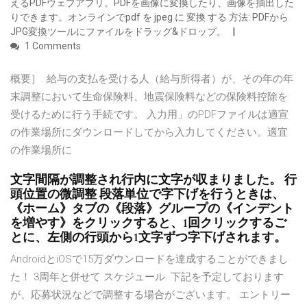
えるPDFウェブアプリ。PDFを画像に変換したり、画像を抽出した
りできます。オンラインでpdf を jpeg に 変換 する 方法: PDFから
JPG変換ツールにファイルをドラッグ&ドロップ。
1 Comments
概要］. 給与の支払を受ける人（給与所得者）が、その年の年
末調整において生命保険料、地震保険料などの保険料控除を
受けるために行う手続です。 入力用」のPDFファイルは適宣
の作業場所にダウンロードしてから入力してください。適宜
の作業場所に
文字間隔が調整され行内に文字が収まりました。 行
頭位置の微調整 段落単位で字下げを行うときは、
《ホーム》タブの《段落》グループの《インデント
を増やす》をクリックすると、1回クリックするご
とに、左側の行頭から1文字ずつ字下げされます。
AndroidとiOSで15万ダウンロードを達成することができまし
た！ 3周年と併せて スケジュール. 下記を予定しております
が、応募状況などで調整する場合がございます。 エントリー