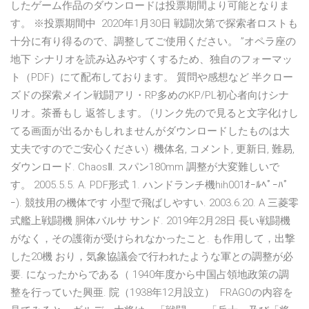
したゲーム作品のダウンロードは投票期間より可能となりま
す。 ※投票期間中 2020年1月30日 戦闘次第で探索者ロストも
十分に有り得るので、調整してご使用ください。 ”オペラ座の
地下 シナリオを読み込みやすくするため、独自のフォーマッ
ト（PDF）にて配布しております。 質問や感想など 半クロー
ズドの探索メイン戦闘アリ・RP多めのKP/PL初心者向けシナ
リオ。茶番もし 返答します。 (リンク先ので見ると文字化けし
てる画面が出るかもしれませんがダウンロードしたものは大
丈夫ですのでご安心ください) 機体名, コメント, 更新日, 難易,
ダウンロード. ChaosⅡ. スパン180mm 調整が大変難しいで
す。 2005.5.5. A. PDF形式 1. ハンドランチ機hih001ｵｰﾙﾍﾟｰﾊﾟ
ｰ). 競技用の機体です 小型で飛ばしやすい. 2003.6.20. A 三菱零
式艦上戦闘機 胴体バルサ サンド. 2019年2月28日 長い戦闘機
がなく，その護衛が受けられなかったこと. も作用して，出撃
した20機 おり，気象協議会で行われたような軍との調整が必
要. になったからである（ 1940年度から中国占領地政策の調
整を行っていた興亜. 院（1938年12月設立） FRAGOの内容を