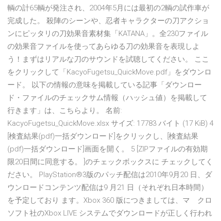
輌の計65輌が発注され、2004年5月には最初の2輌の試作車が
完成した。 殺陣のシーンや、忍者キャラクターの刀アクショ
ンにピッタリの刀効果音素材集「KATANA」。全230ファイル
の効果音ファイルを使ってあらゆる刀の効果音を表現しよ
う！まずはリアルな刀のサウンドを試聴してください。 ここ
をクリックして「KacyoFugetsu_QuickMove.pdf」をダウンロ
ード。 以下の情報の意味を掲載している記事「ダウンロー
ド・ファイルのチェックサム情報（ハッシュ値）を掲載して
行きます」は、こちらより。 名前:
KacyoFugetsu_QuickMove.xlsx サイズ: 17783 バイト (17 KiB) 4
[検査結果(pdf)一括ダウンロード]をクリックし、[検査結果
(pdf)一括ダウンロード]画面を開く。 5 [ZIPファイルの有効期
限20日間に同意する。 ]のチェックボックスに チェックしてく
ださい。 PlayStation®3版のパッチ配信は2010年9月20 日、ダ
ウンロードコンテンツ配信は9 月21 日（それぞれ日本時間）
を予定しており ます。Xbox 360 版につきましては、マ゗クロ
ソフト社のXbox LIVE システムでダウンロードが正しく行われ