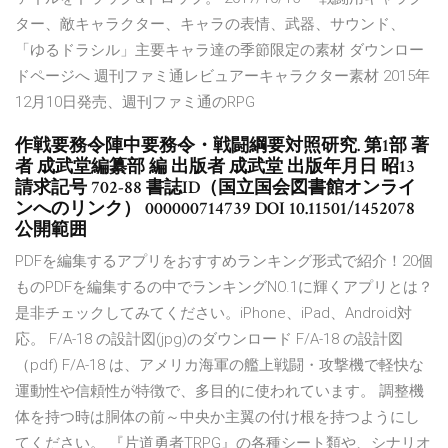
ター、敵キャラクター、キャラの表情、武器、サウンド、
「ゆるドラシル」主要キャラ達の季節限定の素材 ダウンロー
ドページへ 週刊ファミ通レビュアーキャラクター素材 2015年
12月10日発売、週刊ファミ通のRPG
作戦要務令陣中要務令・戦闘綱要対照研究. 第1部 著
者 成武堂編纂部 編 出版者 成武堂 出版年月日 昭13
請求記号 702-88 書誌ID（国立国会図書館オンライ
ンへのリンク） 000000714739 DOI 10.11501/1452078
公開範囲
PDFを編集するアプリをおすすめランキング形式で紹介！20個
ものPDFを編集するの中でランキングNO.1に輝くアプリとは？
是非チェックしてみてください。iPhone、iPad、Android対
応。 F/A-18 の設計図(jpg)のダウンロード F/A-18 の設計図
（pdf) F/A-18 は、アメリカ海軍の艦上戦闘・攻撃機で軽快な
運動性や信頼性が特徴で、多目的に使われています。 調整機
体を持つ時は胴体の前～中央か主翼の付け根を持つようにし
てください。 『片道勇者TRPG』の各種シート類や、シナリオ