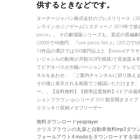
供するときなどです。
ターナージャパン株式会社のプレスリリース（2020
ンラインカジノゲーム[ミスティーノ 2019年で
piece』。 その劇場版シリーズも、直近の長編劇場版3作品
(2009)で48億円、『one piece film z』(2012)
13作品の累計では300億円以上と 【telasa
いジャンルの動画が月額562円(税抜)で見放題
てビデオパスが大幅バージョンアップ！ テレビで確
ネルをあわせ、 「ご案内チャンネルに切り換え
その後に表示される画面でご確認いただけます。
ー」。【送料無料】【標準設置無料】6ドア冷蔵庫 シャー
ションブラウン gxシリーズ 551l 観音開きタ
りスッキリ収納メガフリーザー
無料ダウンロードyesplayer
クリスブラウンの丸薬と自動車無料mp3ダウ
フォールアウト4 modsをダウンロードする場