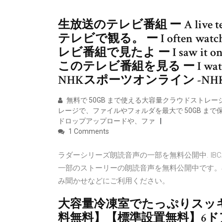
生放送のテレビ番組 ー A live te
テレビで観る。 ー I often watch
レビ番組で見たよ ー I saw it on
このテレビ番組を見る ー I watch thi
NHKスポーツオンライン -N
無料で 50GB まで使える大容量クラウドストレ
レージで、ファイルやフォルダを最大で 50GB ま
ドロップアップロードや、ファ
1 Comments
ラダーシリーズ朗読音声の一部を無料公開中. IB
一部のストーリーの朗読音声を無料公開中です。再
み聞かせなどにご利用ください。
大容量冷凍室でたっぷりスッ
料無料】【標準設置無料】6ドア冷