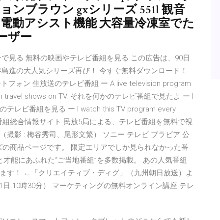
ーションブラウン gxシリーズ 551l 観音
 電動アシスト機能 大容量冷凍室でた
ーザー
ラインで見る 無料の映画やテレビ番組を見る この広告は、90日
寺島進の大人気シリーズ再び！ 今すぐ無料ダウンロード！
放送のテレビ番組 ー A live television program
travel shows on TV. それを何かのテレビ番組で見たよ ー I
のテレビ番組を見る ー I watch this TV program every
ポーツ番組総合情報サイト 民放5局による、テレビ番組を無料で視
影 : 梅谷秀司、尾形文繁） ソニー テレビ ブラビア 公
ーズの商品ページです。 限定エリアでしか見られなかった番
と才能にあふれた“ご当地番組”を多数掲載。 あの人気番組
ます！ ←「クリエイティブ・ディグ」（九州朝日放送）よ
1日 10時30分） マーケティングの無料オンライン講座 テレ