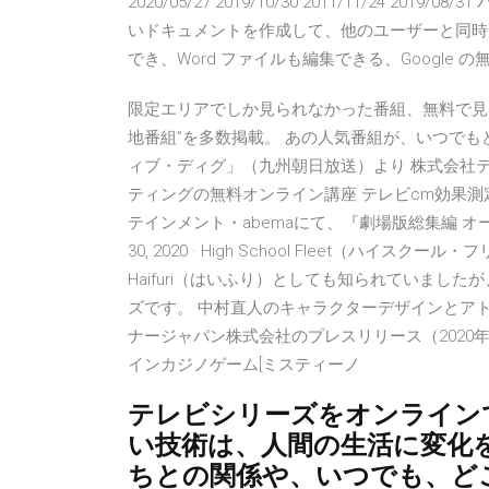
2020/05/27 2019/10/30 2011/11/24
いドキュメントを作成して、他のユーザーと同時
でき、Word ファイルも編集できる、Google 
限定エリアでしか見られなかった番組、無料で見ら
地番組”を多数掲載。 あの人気番組が、いつでも
ィブ・ディグ」（九州朝日放送）より 株式会社テムズ
ティングの無料オンライン講座 テレビcm効果
テインメント・abemaにて、『劇場版総集編 オ
30, 2020 · High School Fleet（ハイスク
Haifuri（はいふり）としても知られていまし
ズです。 中村直人のキャラクターデザインとア
ナージャパン株式会社のプレスリリース（2020年6
インカジノゲーム[ミスティーノ
テレビシリーズをオンラインで
い技術は、人間の生活に変化
ちとの関係や、いつでも、ど