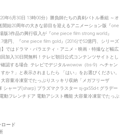
年6月30日 13時00分）勝負師たちの真剣バトル番組 ～オ
放送開始20周年の大きな節目を迎えるアニメーション版『one
の興行収入が『one piece film strong world』
で68.7億円、『one piece film gold』(2016)で52億円、シリーズ
(テラサ)】ではドラマ・バラエティ・アニメ・映画・特撮など幅広
＆初回加入30日間無料！テレビ朝日公式コンテンツサイトとし
認する場合. テレビでデジタルwowow（bs-9）へチャン
ますか？」と表示されましたら 「はい」をお選びください。
 大容量冷凍室でたっぷりスッキリ収納「メガフリーザ
プ(sharp) プラズマクラスター sj-gx55d-t グラデー
イプ 電動フレンチドア 電動アシスト機能 大容量冷凍室でたっぷ
ンロード
所