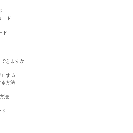
ド
ロード
ード
ードできますか
停止する
する方法
る方法
ロード