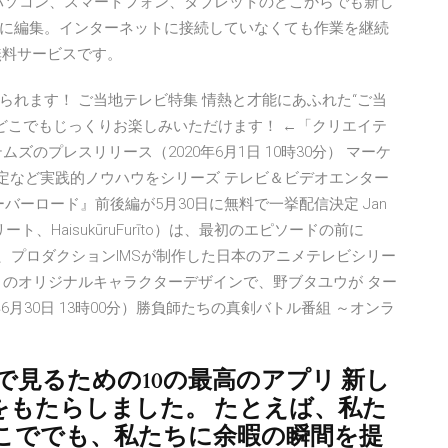
 2019/08/31 パソコン、スマートフォン、タブレットのどこからでも新し
に編集。インターネットに接続していなくても作業を継続
の無料サービスです。
れます！ ご当地テレビ特集 情熱と才能にあふれた“ご当
どこでもじっくりお楽しみいただけます！ ←「クリエイテ
のプレスリリース（2020年6月1日 10時30分） マーケ
測定など実践的ノウハウをシリーズ テレビ＆ビデオエンター
ーバーロード』前後編が5月30日に無料で一挙配信決定 Jan
ール・フリート、HaisukūruFurīto）は、最初のエピソードの前に
たが、プロダクションIMSが制作した日本のアニメテレビシリー
トのオリジナルキャラクターデザインで、野ブタユウが ター
月30日 13時00分）勝負師たちの真剣バトル番組 ～オンラ
見るための10の最高のアプリ 新し
をもたらしました。 たとえば、私た
こででも、私たちに余暇の瞬間を提