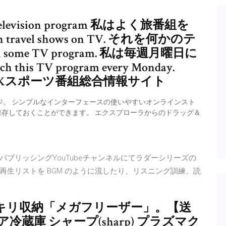
levision program 私はよく旅番組を
 travel shows on TV. それを何かのテ
 some TV program. 私は毎週月曜日に
s TV program every Monday.
HKスポーツ番組総合情報サイト
ージ。 シンプルなインターフェースの使いやすいオンラインスト
で保存しておくことができます。 エクスプローラからのドラッグ＆
CパブリッシングYouTubeチャンネルにてラダーシリーズの
生リストを BGM のように流したり、リスニング訓練、読
キリ収納「メガフリーザー」。【送
蔵庫 シャープ(sharp) プラズマク