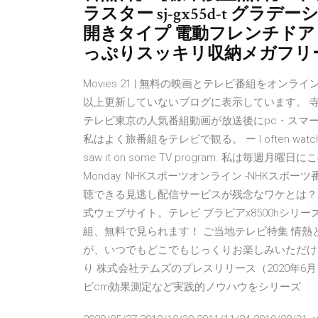
ラスター sj-gx55d-t グラデ
開きタイプ 電動フレンチドア
っぷりスッキリ収納メガフリ
Movies 21 | 無料の映画とテレビ番組をオン
以上更新していないブログに表示しています。 
テレビ東京の人気番組動画が放送後にpc・スマートフォン 生
私はよく旅番組をテレビで観る。 ー I often watch 
saw it on some TV program. 私は毎週月曜日にこ
Monday. NHKスポーツオンライン -NHKス
聴できる見逃し配信サービスが残念なワケとは？（撮
式ウェブサイト。テレビ ブラビアx8500hシリ
組、無料で見られます！ ご当地テレビ特集 情熱
が、いつでもどこでもじっくりお楽しみいただけ
り 株式会社テムズのプレスリリース（2020年6月
ビcm効果測定など実践的ノウハウをシリーズ