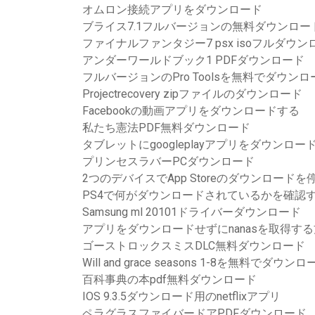
オムロン接続アプリをダウンロード
ブライス7.1フルバージョンの無料ダウンロー
ファイナルファンタジー7 psx isoフルダウン
アンダーワールドブック1 PDFダウンロード
フルバージョンのPro Toolsを無料でダウンロ
Projectrecovery zipファイルのダウンロード
Facebookの動画アプリをダウンロードする
私たち憲法PDF無料ダウンロード
タブレットにgoogleplayアプリをダウンロ
プリンセスラバーPCダウンロード
2つのデバイスでApp Storeのダウンロードを
PS4で何がダウンロードされているかを確認
Samsung ml 20101ドライバーダウンロード
アプリをダウンロードせずにnanasを取得す
ゴーストロックスミスDLC無料ダウンロード
Will and grace seasons 1-8を無料でダウン
百科事典の本pdf無料ダウンロード
IOS 9.3.5ダウンロード用のnetflixアプリ
ペラグラスファイバードアPDFダウンロード