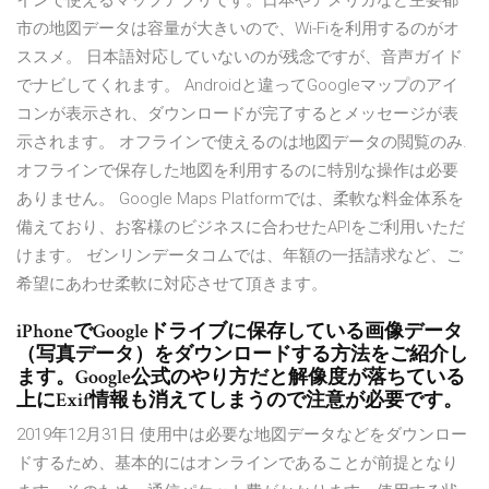
インで使えるマップアプリです。日本やアメリカなど主要都
市の地図データは容量が大きいので、Wi-Fiを利用するのがオ
ススメ。 日本語対応していないのが残念ですが、音声ガイド
でナビしてくれます。 Androidと違ってGoogleマップのアイ
コンが表示され、ダウンロードが完了するとメッセージが表
示されます。 オフラインで使えるのは地図データの閲覧のみ.
オフラインで保存した地図を利用するのに特別な操作は必要
ありません。 Google Maps Platformでは、柔軟な料金体系を
備えており、お客様のビジネスに合わせたAPIをご利用いただ
けます。 ゼンリンデータコムでは、年額の一括請求など、ご
希望にあわせ柔軟に対応させて頂きます。
iPhoneでGoogleドライブに保存している画像データ
（写真データ）をダウンロードする方法をご紹介し
ます。Google公式のやり方だと解像度が落ちている
上にExif情報も消えてしまうので注意が必要です。
2019年12月31日 使用中は必要な地図データなどをダウンロー
ドするため、基本的にはオンラインであることが前提となり