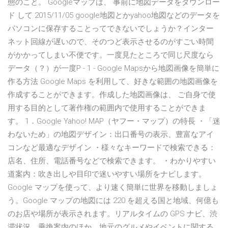
態のこと。 Googleマップは、 事前に地図データをダウンロー
ド して 2015/11/05 google地図とかyahoo地図などのデータを
パソコンに保存することってできないでしょうか？インター
ネット回線が遅いので、そのつど表示させるのがすごい時間
がかかってしまい不便です。一度見たところで同じ尺度なら
データ（？）が一度P - 1 - Google Mapsから地図画像を簡単に
作る方法 Google Maps を利用して、好きな範囲の地図画像を
作成することができます。作成した地図画像は、 ご自身で使
用する目的として著作権の範囲内で使用することができま
す。 1．Google Yahoo! MAP（ヤフー・マップ）の特長 ・「迷
わないため」の地図デザイン：出口番号の表示、豊富なアイ
コンなど最適なデザイン ・様々なキーワードで検索できる：
店名、住所、電話番号などで検索できます。 ・わかりやすい
道案内：吹き出しや目印で迷いやすい場所をナビします。
Google マップを使って、より速く簡単に世界を移動しましょ
う。Google マップの地図には 220 を超える国と地域、何億も
のお店や場所が表示されます。リアルタイムの GPS ナビ、渋
滞状況、乗換案内のほか、地元のグルメやイベントに関する