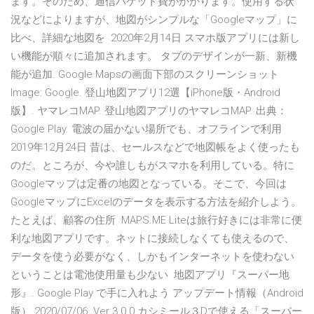
ます。そのため、通信パケット費がかかります。使用する状
況などによりますが、地図がシンプルな「Googleマップ」に
比べ、詳細な地図を 2020年2月14日 スマホ版アプリには新し
い機能が順々に追加されます。 タブのデザインが一新、新機
能が追加. Google Mapsの画面下部のスクリーンショット
Image: Google. 登山地図アプリ12選【iPhone版・Android
版】. ヤマレコMAP. 登山地図アプリのヤマレコMAP. 出典：
Google Play. 電波の届かない場所でも、オフラインで利用
2019年12月24日 昔は、セールスなどで地図帳をよく使ったも
のだ。ところが、今や誰しもがスマホを利用している。特に
Googleマップは定番の地図となっている。そこで、今回は
GoogleマップにExcelのデータを表示する方法を紹介しよう。
たとえば、顧客の住所 MAPS.ME Liteは旅行好きには非常に便
利な地図アプリです。ネットに接続しなくても使えるので、
データを使う必要がなく、しかもインターネットを使わない
ということは電池使用量も少ない 地図アプリ『スーパー地
形』. Google Play で手に入れよう アップデート情報（Android
版） 2020/07/06. Ver 3.0.0 カシミール３Dで使える「スーパー