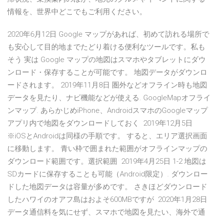
情報を、世界中どこでもご利用ください。
2020年6月12日 Google マップがあれば、初めて訪れる場所で
も安心して目的地までたどり着ける便利なツールです。私も
そう 実は Google マップの地図はスマホやタブレットにダウ
ンロード・保存することが可能です。 地図データがダウンロ
ードされます。 2019年11月8日 圏外などオフライン時も地図
データを見たり、ナビ機能などが使える. GoogleMapオフライ
ンマップ. あらかじめiPhone、AndroidスマホのGoogleマップ
アプリ内で地図をダウンロードしておく 2019年12月5日
※iOSとAndroidは同様の手順です。 すると、エリア選択画面
に移動します。 青い枠で囲まれた範囲がオフラインマップの
ダウンロード範囲です。選択範囲 2019年4月25日 1-2 地図は
SDカードに保存することも可能（Android限定）. ダウンロー
ドした地図データは容量が多めです。 さきほどダウンロード
したハワイのオアフ島はおよそ600MBですが 2020年1月28日
データ通信料を気にせず、スマホで地図を見たい、海外で通