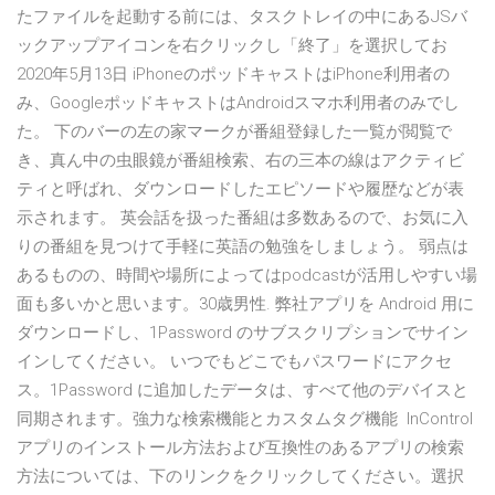
たファイルを起動する前には、タスクトレイの中にあるJSバ
ックアップアイコンを右クリックし「終了」を選択してお
2020年5月13日 iPhoneのポッドキャストはiPhone利用者の
み、GoogleポッドキャストはAndroidスマホ利用者のみでし
た。 下のバーの左の家マークが番組登録した一覧が閲覧で
き、真ん中の虫眼鏡が番組検索、右の三本の線はアクティビ
ティと呼ばれ、ダウンロードしたエピソードや履歴などが表
示されます。 英会話を扱った番組は多数あるので、お気に入
りの番組を見つけて手軽に英語の勉強をしましょう。 弱点は
あるものの、時間や場所によってはpodcastが活用しやすい場
面も多いかと思います。30歳男性. 弊社アプリを Android 用に
ダウンロードし、1Password のサブスクリプションでサイン
インしてください。 いつでもどこでもパスワードにアクセ
ス。1Password に追加したデータは、すべて他のデバイスと
同期されます。強力な検索機能とカスタムタグ機能 InControl
アプリのインストール方法および互換性のあるアプリの検索
方法については、下のリンクをクリックしてください。選択