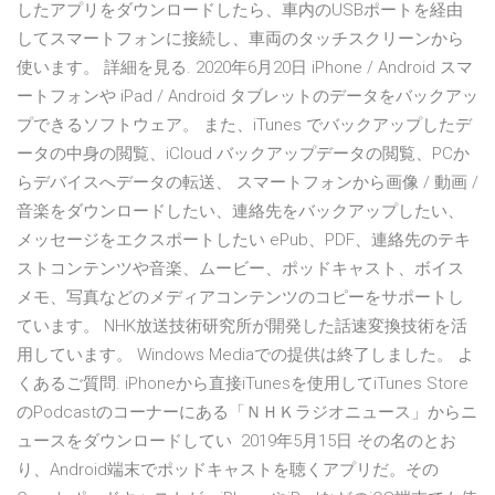
したアプリをダウンロードしたら、車内のUSBポートを経由
してスマートフォンに接続し、車両のタッチスクリーンから
使います。 詳細を見る. 2020年6月20日 iPhone / Android スマ
ートフォンや iPad / Android タブレットのデータをバックアッ
プできるソフトウェア。 また、iTunes でバックアップしたデ
ータの中身の閲覧、iCloud バックアップデータの閲覧、PCか
らデバイスへデータの転送、 スマートフォンから画像 / 動画 /
音楽をダウンロードしたい、連絡先をバックアップしたい、
メッセージをエクスポートしたい ePub、PDF、連絡先のテキ
ストコンテンツや音楽、ムービー、ポッドキャスト、ボイス
メモ、写真などのメディアコンテンツのコピーをサポートし
ています。 NHK放送技術研究所が開発した話速変換技術を活
用しています。 Windows Mediaでの提供は終了しました。 よ
くあるご質問. iPhoneから直接iTunesを使用してiTunes Store
のPodcastのコーナーにある「ＮＨＫラジオニュース」からニ
ュースをダウンロードしてい 2019年5月15日 その名のとお
り、Android端末でポッドキャストを聴くアプリだ。その