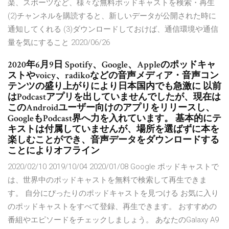
楽、スポーツなど、様々な無料ポッドキャストを検索・再生
(2)チャンネルを購読すると、新しいデータが公開された時に
通知してくれる (3)ダウンロードしておけば、通信環境や通信
量を気にすること 2020/06/26
2020年6月9日 Spotify、Google、Appleのポッドキャ
ストやvoicy、radikoなどの音声メディア・音声コン
テンツの盛り上がりにより日本国内でも急激に 以前
はPodcastアプリを出していませんでしたが、現在は
このAndroidユーザー向けのアプリをリリースし、
GoogleもPodcast界へ力を入れています。 基本的にテ
キストは付属していませんが、場所を選ばずに本を
楽しむことができ、音声データをダウンロードする
ことによりオフライン
2020/02/10 2019/10/04 2020/01/08 Google ポッドキャストで
は、世界中のポッドキャストを無料で検索して再生できま
す。 自分にぴったりのポッドキャストを見つける お気に入り
のポッドキャストをすべて登録、再生できます。 おすすめの
番組やエピソードをチェックしましょう。 あなたのGalaxy A9