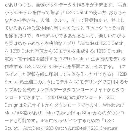
がありつつも、画像から3Dデータを作る事が出来ます。 写真
から3Dモデルを作って遊ぼう! 123D Catchの使い方. おもちゃ
などの小物から、人間、クルマ、そして建築物まで、静止し
ているあらゆる立体物の周りをぐるりとiPhoneやiPadで写真
を撮るだけで、3Dモデルができあがるという、楽しいながら
も実はめちゃめちゃ本格的なアプリ「Autodesk 123D Catch」
を 123D Catch: 写真から3Dモデルを生成する: 123D Circuits:
電気・電子回路を設計する: 123D Creature: 生き物のモデルを
作成する: 123D Make: 3Dモデルを平面にスライスする。 （ス
ライスした形状を紙に印刷して立体を作ったりできる） 123D
Sculpt: 粘土細工のようにモデルを 3Dモデリングで使用するサ
ンプルは公式のサンプルデータダウンロードサイトからダウ
ンロードできます。 123D Designのダウンロード. 123D
Designは公式サイトからダウンロードできます。Windows /
Mac / iOS版があり、MacであればApp Storeからのダウンロ
ードも可能です。 iPadで3Dデザインするための『123D
Sculpt』 AutoDesk 123D Catch AutoDesk 123D Creature