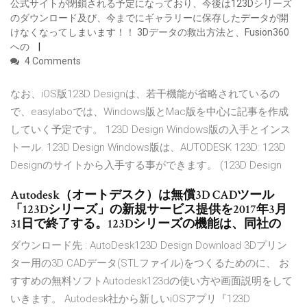
公式サイトが閉鎖される予定になっており、今後は123Dシリーズ
のダウンロード及び、今までにギャラリーに保存したデータが開
けなくなってしまいます！！ 3Dデータの救出方法と、Fusion360
への
4 Comments
なお、iOS版123D Designは、若干機能が省略されているの
で、easylaboでは、Windows版とMac版を中心に記事を作成
していく予定です。 123D Design Windows版の入手とインス
トール. 123D Design Windows版は、AUTODESK 123D: 123D
Designのサイトから入手する事ができます。 (123D Design
Autodesk（オートデスク）は無償3D CADツール
「123Dシリーズ」の新規サービス提供を2017年3月
31日で終了する。123Dシリーズの機能は、同社の
ダウンロード先 : AutoDesk123D Design Download 3Dプリン
ター用の3D CADデータ(STLファイル)をつくるためのに、 お
すすめの無料ソフトAutodesk123dの使い方や画面説明をして
いきます。 Autodesk社から新しいiOSアプリ『123D