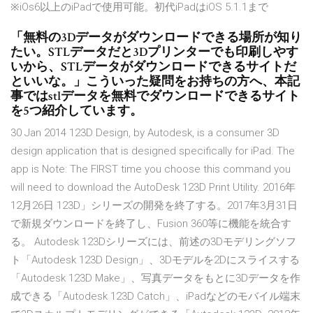
※iOs6以上のiPadで使用可能。初代iPadはiOS 5.1.1まで
「無料の3Dデータがダウンロードできる場所が知り
たい。STLデータだと3Dプリンターでも印刷しやす
いから、STLデータがダウンロードできるサイトだ
といいな。」こういった疑問をお持ちの方へ、本記
事ではstlデータを無料でダウンロードできるサイト
を5つ紹介しています。
30 Jan 2014 123D Design, by Autodesk, is a consumer 3D
design application that is designed specifically for iPad. The
app is Note: The FIRST time you choose this command you
will need to download the AutoDesk 123D Print Utility. 2016年
12月26日 123D」シリーズの開発を終了する。2017年3月31日
で新規ダウンロードを終了し、Fusion 360等に機能を統合す
る。 Autodesk 123Dシリーズには、前述の3Dモデリングソフ
ト「Autodesk 123D Design」、3Dモデルを2Dにスライスする
「Autodesk 123D Make」、写真データをもとに3Dデータを作
成できる「Autodesk 123D Catch」、iPadなどのモバイル端末