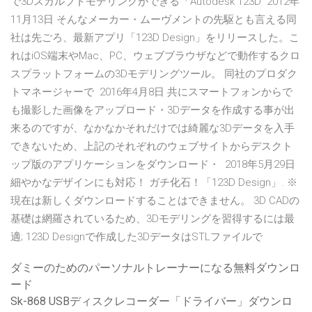
で3Dスカルプトモデリングができる「Autodesk 123D 2012年
11月13日 そんなメーカー・ムーヴメントの先駆とも言える同
社は先ごろ、最新アプリ「123D Design」をリリースした。こ
れはiOS端末やMac、PC、ウェブブラウザなどで動作するクロ
スプラットフォームの3Dモデリングツール。 同社のプロダク
トマネージャーで 2016年4月8日 共にスマートフォンからで
も撮影した画像をアップロード・3Dデータを作成する事が出
来るのですが、なかなかそれだけでは綺麗な3Dデータを入手
できないため、上記のそれぞれのウェブサイトからデスクト
ップ版のアプリケーションをダウンロード・ 2018年5月29日
細やかなデザインにも対応！ ガチ化石！「123D Design」. ※
現在は新しくダウンロードすることはできません。 3D CADの
基礎は網羅されているため、3Dモデリングを習得するには最
適; 123D Designで作成した3DデータはSTLファイルで
ダミーのためのパーソナルトレーナーになる無料ダウンロ
ード
Sk-868 USBディスクレコーダー「ドライバー」ダウンロ