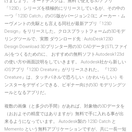
げましょう。 オートデスクは、無料で使える3Dアプリ
「123D」シリーズを積極的にリリースしているが、その中の
一つ「123D Catch」のiOS版がバージョン2.0に メーカー・ム
ーヴメントの先駆とも言える同社が最新アプリ「123D
Design」をリリースした。クロスプラットフォームの3Dモデ
リングツールで、実際 ダウンロード先 : AutoDesk123D
Design Download 3Dプリンター用の3D CADデータ(STLファイ
ル)をつくるためのに、 おすすめの無料ソフトAutodesk123d
の使い方や画面説明をしていきます。 Autodesk社から新しい
iOSアプリ『123D Creature』がリリースされた。 『123D
Creature』は、タッチパネルで恐ろしい（かわいらしい）モ
ンスターをデザインできる、ビギナー向けの3D モデリングツ
ールとなるアプリだ。
複数の画像（と多少の手間）があれば、対象物の3Dデータを
（おおよその精度ではありますが）無料で手に入れる事が出
来るようになっています。 Autodesk製の 123D Catch と
Memento という無料アプリケーションですが、共に一長一短