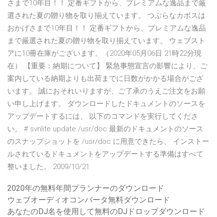
さまで10年目！！ 定番ギフトから、プレミアムな逸品まで厳
選された夏の贈り物を取り揃えています。 つぶらなカボスは
おかげさまで10年目！！ 定番ギフトから、プレミアムな逸品
まで厳選された夏の贈り物を取り揃えています。 ウェブスト
アに10冊在庫がございます。（2020年05月06日 21時22分現
在） 【重要：納期について】 緊急事態宣言の影響により、ご
案内している納期よりも出荷までに日数がかかる場合がござ
います。 誠におそれいりますが、ご了承のうえご注文をお願
い申し上げます。 ダウンロードしたドキュメントのソースを
アップデートするには、 以下のコマンドを実行してくださ
い。 # svnlite update /usr/doc 最新のドキュメントのソース
のスナップショットを /usr/doc に用意できたら、 インストー
ルされているドキュメントをアップデートする準備はすべて
整いました。 2009/10/21
2020年の無料年間プランナーのダウンロード
ウェブオーディオコンバータ無料ダウンロード
あなたのDJ名を使用して無料のDJドロップダウンロード