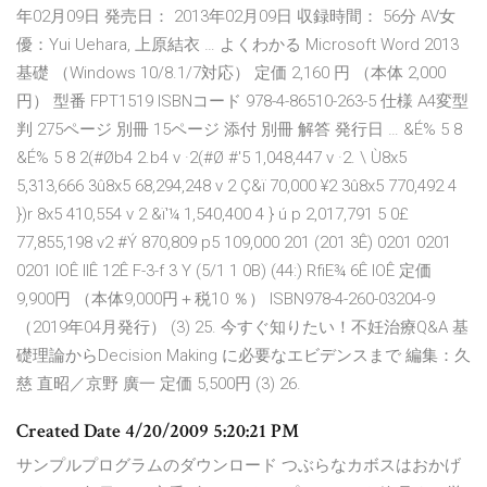
年02月09日 発売日： 2013年02月09日 収録時間： 56分 AV女
優：Yui Uehara, 上原結衣 … よくわかる Microsoft Word 2013
基礎 （Windows 10/8.1/7対応） 定価 2,160 円 （本体 2,000
円） 型番 FPT1519 ISBNコード 978-4-86510-263-5 仕様 A4変型
判 275ページ 別冊 15ページ 添付 別冊 解答 発行日 … &É% 5 8
&É% 5 8 2(#Øb4 2.b4 v ·2(#Ø #'5 1,048,447 v ·2. \ Ù8x5
5,313,666 3û8x5 68,294,248 v 2 Ç&ï 70,000 ¥2 3û8x5 770,492 4
})r 8x5 410,554 v 2 &ï'¼ 1,540,400 4 } ú p 2,017,791 5 0£
77,855,198 v2 #Ý 870,809 p5 109,000 201 (201 3Ê) 0201 0201
0201 IOÊ IIÊ 12Ê F-3-f 3 Y (5/1 1 0B) (44:) RfiE¾ 6Ê IOÊ 定価
9,900円 （本体9,000円＋税10 ％） ISBN978-4-260-03204-9
（2019年04月発行） (3) 25. 今すぐ知りたい！不妊治療Q&A 基
礎理論からDecision Making に必要なエビデンスまで 編集：久
慈 直昭／京野 廣一 定価 5,500円 (3) 26.
Created Date 4/20/2009 5:20:21 PM
サンプルプログラムのダウンロード つぶらなカボスはおかげ