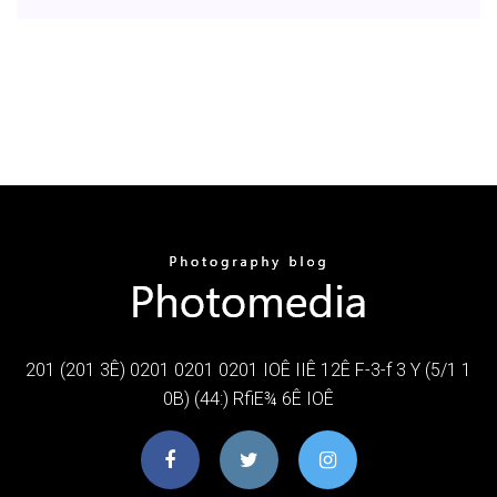
201 (201 3Ê) 0201 0201 0201 IOÊ IIÊ 12Ê F-3-f 3 Y (5/1 1
0B) (44:) RfiE¾ 6Ê IOÊ