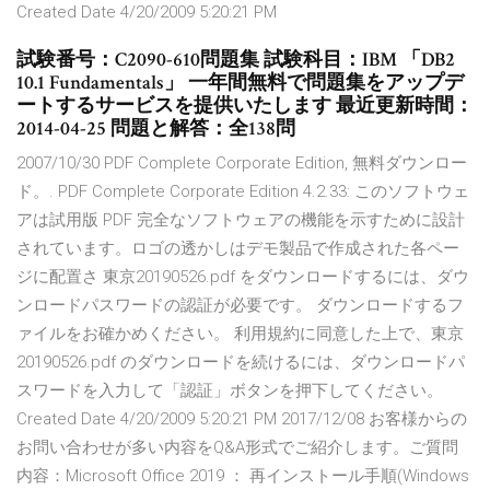
Created Date 4/20/2009 5:20:21 PM
試験番号：C2090-610問題集 試験科目：IBM 「DB2
10.1 Fundamentals」 一年間無料で問題集をアップデ
ートするサービスを提供いたします 最近更新時間：
2014-04-25 問題と解答：全138問
2007/10/30 PDF Complete Corporate Edition, 無料ダウンロー
ド。. PDF Complete Corporate Edition 4.2.33: このソフトウェ
アは試用版 PDF 完全なソフトウェアの機能を示すために設計
されています。ロゴの透かしはデモ製品で作成された各ペー
ジに配置さ 東京20190526.pdf をダウンロードするには、ダウ
ンロードパスワードの認証が必要です。 ダウンロードするフ
ァイルをお確かめください。 利用規約に同意した上で、東京
20190526.pdf のダウンロードを続けるには、ダウンロードパ
スワードを入力して「認証」ボタンを押下してください。
Created Date 4/20/2009 5:20:21 PM 2017/12/08 お客様からの
お問い合わせが多い内容をQ&A形式でご紹介します。ご質問
内容：Microsoft Office 2019 ： 再インストール手順(Windows