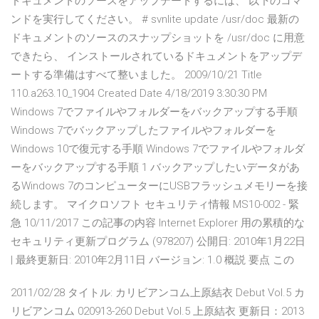
ドキュメントのソースをアップデートするには、 以下のコマ
ンドを実行してください。 # svnlite update /usr/doc 最新の
ドキュメントのソースのスナップショットを /usr/doc に用意
できたら、 インストールされているドキュメントをアップデ
ートする準備はすべて整いました。 2009/10/21 Title
110.a263.10_1904 Created Date 4/18/2019 3:30:30 PM
Windows 7でファイルやフォルダーをバックアップする手順
Windows 7でバックアップしたファイルやフォルダーを
Windows 10で復元する手順 Windows 7でファイルやフォルダ
ーをバックアップする手順 1 バックアップしたいデータがあ
るWindows 7のコンピューターにUSBフラッシュメモリーを接
続します。 マイクロソフト セキュリティ情報 MS10-002 - 緊
急 10/11/2017 この記事の内容 Internet Explorer 用の累積的な
セキュリティ更新プログラム (978207) 公開日: 2010年1月22日
| 最終更新日: 2010年2月11日 バージョン: 1.0 概説 要点 この
2011/02/28 タイトル: カリビアンコム上原結衣 Debut Vol.5 カ
リビアンコム 020913-260 Debut Vol.5 上原結衣 更新日：2013